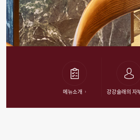
메뉴소개
강강술래의 자