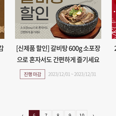
감
[신제품 할인] 갈비탕 600g 소포장
으로 혼자서도 간편하게 즐기세요
2023/12/01 ~ 2023/12/31
진행 마감
6
7
8
9
10