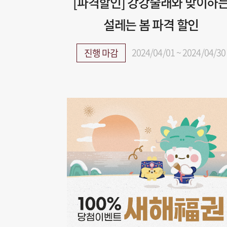
[파격할인] 강강술래와 맞이하
설레는 봄 파격 할인
2024/04/01 ~ 2024/04/30
진행 마감