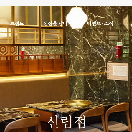
브랜드
진심을 담다
이벤트 · 소식
신림점