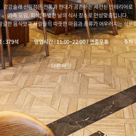
강강술래 신림점은 전통과 현대가 공존하는 세련된 인테리어로
가족 모임, 회식, 특별한 날의 식사 장소로 안성맞춤입니다.
정갈한 음식맛과 사람들의 따뜻한 마음과 풍류가 어우러지는 식문
 : 379석
영업시간 : 11:00~22:00 / 연중무휴
주차 
다른 매장