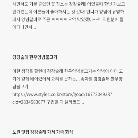
사면서도 기분 좋았던 꽃 장소는
강강술래
! 어렸을때 한번 가보고
안가봤는데 어른들이 좋아하시는 것 같다! 언니가 양념이 유명하
대서 양념갈비로 주문 ㅋㅋㅋㅋ 으악 맛있겠다~~!!! 직원분이 돌
아다니면서...
강강술래
한우양념불고기
이런 생각을 할텐데
강강술래
한우양념불고기는 양념이 이미 고
기에 깊게 배어있어서 요리를 못하는... 좋아할
강강술래
한우양
념불고기!
https://www.stylec.co.kr/store/good/1677204928?
cid=2834563077 구입할 때 셀러코드...
노원 맛집
강강술래
가서 가족 회식