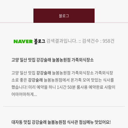
블로그
검색결과입니다. :: 검색건수 : 958건
고양 일산 맛집
강강술래
늘봄농원점 가족외식장소
고양 일산 맛집
강강술래
늘봄농원점 가족외식장소 가족외식장
소로 좋은
강강술래
늘봄농원점에서 온가족 모여 맛있는 식사를
했습니다! 미리 예약을 하니 1시간 50분 룸사용 예약완료 사람이
어마어마하게...
대자동 맛집
강강술래
늘봄농원점 식사관 점심메뉴 맛있어요!