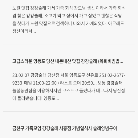
노원 맛집
강강술래
가서 가족 회식 장모님 생신 이라서 가족 회식
겸 찾은
강강술래
. 소고기 먹고 싶어서 가고 싶었고 괜찮은 식당
을 찾다가 노원 맛집으로 검색하니 나와서 가게되었다. 아무래도
생신이라서...
고급스러운 영등포 당산 내돈내산 맛집
강강술래
(육회비빔밥...
23.02.07
강강술래
당산점 서울 영등포구 선유로 251 02-2677-
9233 ️ 매일 11:00-22:00 / 라스트 오더 20:50... 보통
강강술래
늘봄농원점을 이용하시지만 코스트코 들렸다가 배고파서 당산점
에 들러봤습니다! 영등포...
금천구 가족모임
강강술래
시흥점 기념일식사 술래양념구이