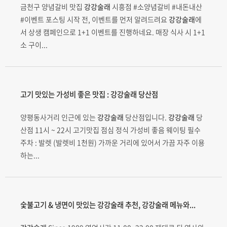
금천구 양념갈비 맛집
강강술래
시흥점 #소양념갈비 #내돈내산
#이벤트 포스팅 시작 전, 이벤트를 먼저 알려드려요
강강술래
에
서 상생 캠페인으로 1+1 이벤트를 진행하네요. 매장 식사 시 1+1
소 구이...
고기 맛있는 가성비 좋은 맛집 :
강강술래
당산점
양평동사거리 인근에 있는
강강술래
당산점입니다.
강강술래
당
산점 11시 ~ 22시 고기맛집 점심 정식 가성비 좋음 웨이팅 필수
주차 : 발렛 (발렛비 1천원) 가까운 거리에 있어서 가끔 자주 이용
하는...
숯불고기 & 냉면이 맛있는
강강술래
추천,
강강술래
메뉴와...