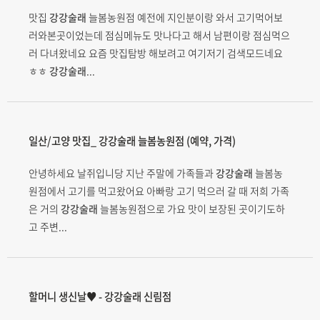
맛집
강강술래
늘봄농원점 예전에 지인분이랑 와서 고기먹어보
러와본곳이었는데 점심메뉴도 맛나다고 해서 남편이랑 점심먹으
러 다녀왔네요 요즘 맛집탐방 해보려고 여기저기 검색모드네요
ㅎㅎ
강강술래
...
일산/고양 맛집_
강강술래
늘봄농원점 (예약, 가격)
안녕하세요 날쥐입니당 지난 주말에 가족들과
강강술래
늘봄농
원점에서 고기를 먹고왔어요 아빠랑 고기 먹으러 갈 때 저희 가족
은 거의
강강술래
늘봄농원점으로 가요 맛이 보장된 곳이기도하
고 주변...
할머니 생신날♥ -
강강술래
신림점