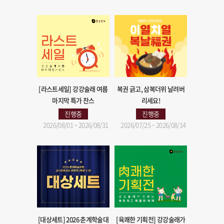
[라스트세일] 강강술래 여름
복권 긁고, 삼복더위 날려버
마지막 특가 찬스
리세요!
진행중
진행중
2026/08/01 ~ 2026/08/31
2026/07/25 ~ 2026/08/14
[대상세트] 2026 춘계학술대
[육쾌한 기획전] 강강술래가