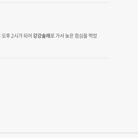
 오후 2시가 되어
강강술래
로 가서 늦은 점심을 먹었