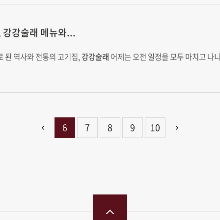
,
강강술래
메뉴와...
제대로 된 역사와 전통의 고기집,
강강술래
어제는 오전 일정을 모두 마치고 나니
6
7
8
9
10