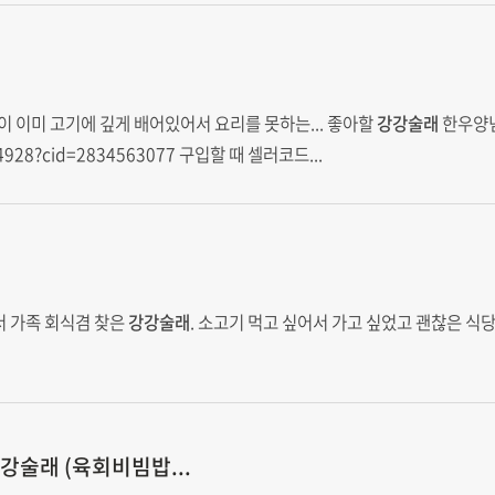
이미 고기에 깊게 배어있어서 요리를 못하는... 좋아할
강강술래
한우양
7204928?cid=2834563077 구입할 때 셀러코드...
서 가족 회식겸 찾은
강강술래
. 소고기 먹고 싶어서 가고 싶었고 괜찮은 
강술래
(육회비빔밥...