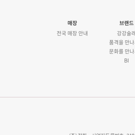
매장
브랜드
전국 매장 안내
강강술
품격을 만
문화를 만
BI