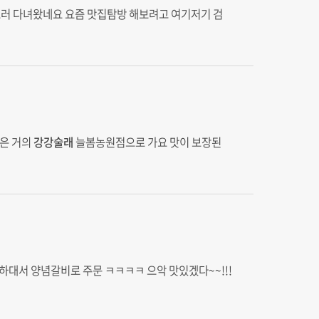
 다녀왔네요 요즘 맛집탐방 해보려고 여기저기 검
족은 거의
강강술래
늘봄농원점으로 가요 맛이 보장된
하대서 양념갈비로 주문 ㅋㅋㅋㅋ 으악 맛있겠다~~!!!