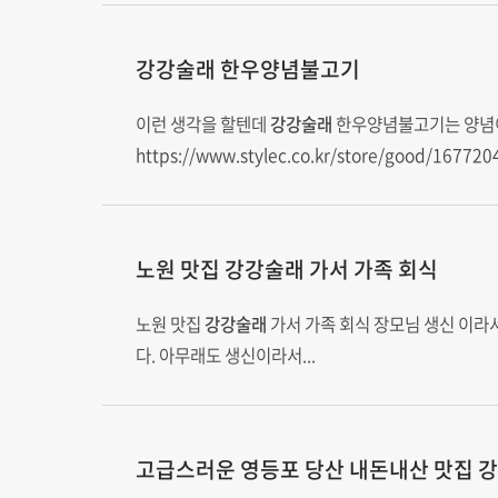
강강술래
한우양념불고기
이런 생각을 할텐데
강강술래
한우양념불고기는 양념이 
https://www.stylec.co.kr/store/good/167
노원 맛집
강강술래
가서 가족 회식
노원 맛집
강강술래
가서 가족 회식 장모님 생신 이라
다. 아무래도 생신이라서...
고급스러운 영등포 당산 내돈내산 맛집
강