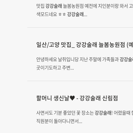
맛집
강강술래
늘봄농원점 예전에 지인분이랑 와서 
색모드네요 ㅎㅎ
강강술래
...
일산/고양 맛집_
강강술래
늘봄농원점 (예
안녕하세요 날쥐입니당 지난 주말에 가족들과
강강술
곳이기도하고 주변...
할머니 생신날♥ -
강강술래
신림점
사면서도 기분 좋았던 꽃 장소는
강강술래
! 어렸을때
직원분이 돌아다니면서...