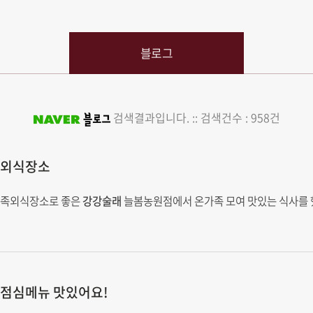
블로그
검색결과입니다. :: 검색건수 : 958건
족외식장소
가족외식장소로 좋은
강강술래
늘봄농원점에서 온가족 모여 맛있는 식사를 했
점심메뉴 맛있어요!