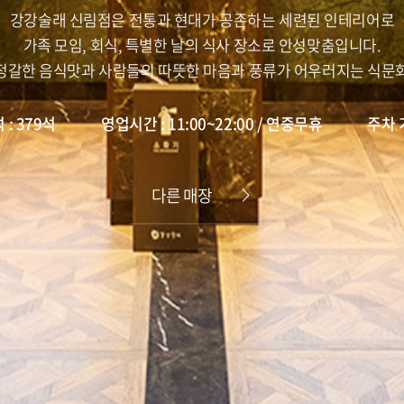
강강술래 신림점은 전통과 현대가 공존하는 세련된 인테리어로
가족 모임, 회식, 특별한 날의 식사 장소로 안성맞춤입니다.
정갈한 음식맛과 사람들의 따뜻한 마음과 풍류가 어우러지는 식문
 : 379석
영업시간 : 11:00~22:00 / 연중무휴
주차 
다른 매장