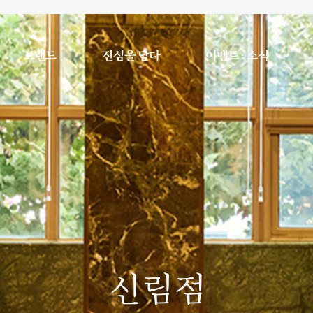
브랜드
진심을 담다
이벤트 · 소식
신림점