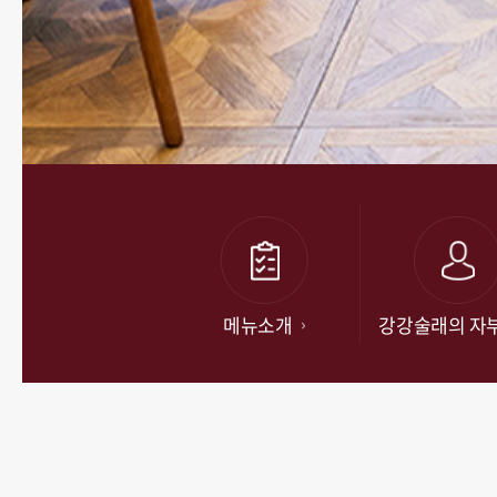
메뉴소개
강강술래의 자