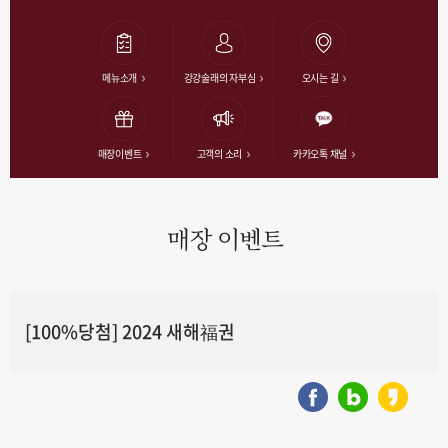
메뉴소개
강강술래의 자부심
오시는 길
매장이벤트
고객의 소리
카카오톡 채널
매장 이벤트
[100%당첨] 2024 새해福권