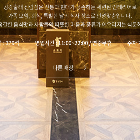
강강술래 신림점은 전통과 현대가 공존하는 세련된 인테리어로
가족 모임, 회식, 특별한 날의 식사 장소로 안성맞춤입니다.
정갈한 음식맛과 사람들의 따뜻한 마음과 풍류가 어우러지는 식문
 : 379석
영업시간 : 11:00~22:00 / 연중무휴
주차 
다른 매장