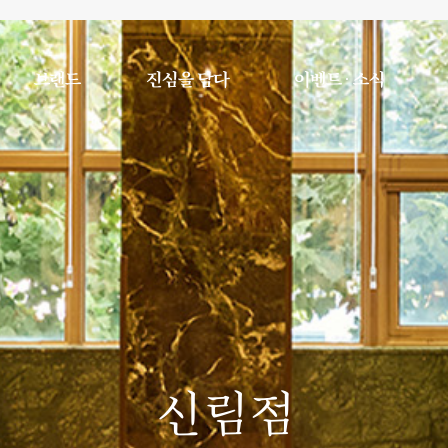
브랜드
진심을 담다
이벤트 · 소식
신림점