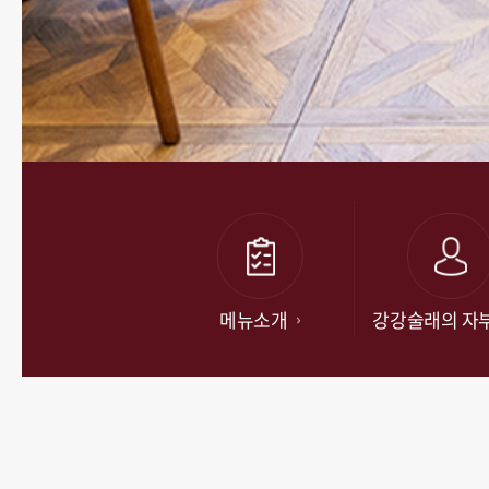
메뉴소개
강강술래의 자